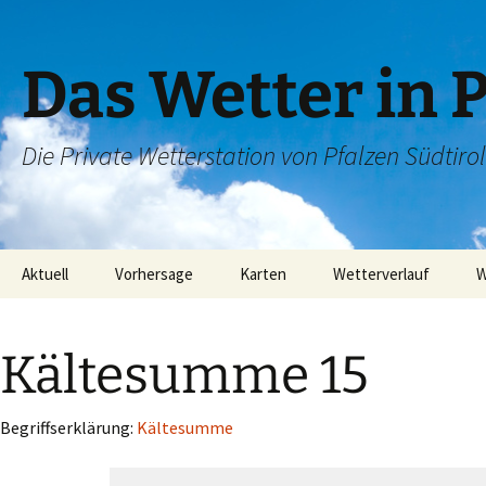
Das Wetter in 
Die Private Wetterstation von Pfalzen Südtirol
Zum
Aktuell
Vorhersage
Karten
Wetterverlauf
W
Inhalt
springen
Wetterradar
6 Tage Wetter
Satellitenbild
Letzte 24h
Kältesumme 15
Regenradar
Letzte Woche
Blitzortung
Letztes Monat
Begriffserklärung:
Kältesumme