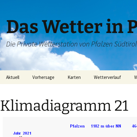
Das Wetter in 
Die Private Wetterstation von Pfalzen Südtirol
Zum
Aktuell
Vorhersage
Karten
Wetterverlauf
W
Inhalt
springen
Wetterradar
6 Tage Wetter
Satellitenbild
Letzte 24h
Klimadiagramm 21
Regenradar
Letzte Woche
Blitzortung
Letztes Monat