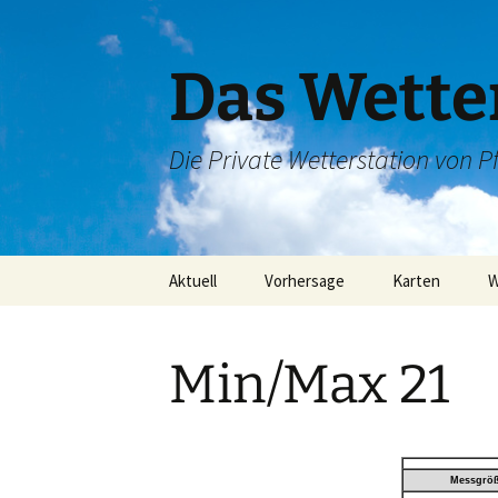
Das Wetter
Die Private Wetterstation von Pf
Zum
Aktuell
Vorhersage
Karten
W
Inhalt
springen
Wetterradar
6 Tage Wetter
Satellitenbild
L
Min/Max 21
Regenradar
L
Blitzortung
L