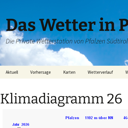
Das Wetter in 
Die Private Wetterstation von Pfalzen Südtirol
Zum
Aktuell
Vorhersage
Karten
Wetterverlauf
W
Inhalt
springen
Wetterradar
6 Tage Wetter
Satellitenbild
Letzte 24h
Klimadiagramm 26
Regenradar
Letzte Woche
Blitzortung
Letztes Monat